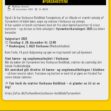
Mathias Jensen
09. december 2025
kl. 08:00
Også i år har Vorbasse Boldklub fornøjelsen af at tilbyde et stærkt udvalg af
fyrværkeri til både børn, unge og voksne i Vorbasse og omegn.
Vi har samlet et bredt sortiment med alt fra sikre børnefavoritter til store
batterier – og du kan se hele udvalget i
fyrværkerikataloget 2025
via linket
herunder.
Salgsstart 2025
🕐
Torsdag d. 28. december kl. 13:00
📍
Hovborgvej 7, 6623 Vorbasse
(Markeds­hallen)
Kom forbi, få god rådgivning og gør en tryg handel tæt på hjemmet.
Støt børne- og ungdomsarbejdet i Vorbasse
Når du køber dit fyrværkeri hos Vorbasse Boldklub, støtter du samtidig det
lokale fodboldmiljø.
Alt overskud går direkte til børne- og ungdomsafdelingen i klubben
– så hver eneste raket, fontæne og batteri er med til at gøre en forskel for
vores lokale talenter.
🎆
Tak fordi du støtter Vorbasse Boldklub – vi glæder os til at se
dig!
https://afac.dk/forhandlere/vorbasse-boldklub/fyrvaerkeri