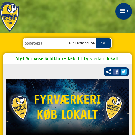
Kun i Nyheder 2025
Støt Vorbasse Boldklub – køb dit fyrværkeri lokalt